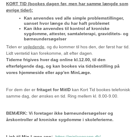
KORT TID (bookes dagen før, men har samme længde som
øvrige tider):
Kan anvendes ved alle simple problemstillinger,
uanset hvor længe du har haft problemet
Kan ikke anvendes til kontrol af kroniske
sygdomme, attester, samtaleterapi, graviditets- og
børneundersøgelser
Tiden er
vejledende
, og du kommer til hos den, der først har tid.
Lidt ventetid kan forekomme, alt efter dagen.
Tiderne frigives hver dag online kl.12.00, til den
efterfølgende dag, og kan bookes via tidsbestilling på
vores hjemmeside eller app'en MinLæge.
For dem der er
fritaget for MitID
kan Kort Tid bookes telefonisk
samme dag, der ønskes en tid. Ring mellem kl. 8.00-9.00.
BEMÆRK: Vi foretager ikke børneundersøgelser og
årskontroller af kroniske sygdomme i skoleferierne.
Link til Min Læge app:
https://minlaegeapp.dk/