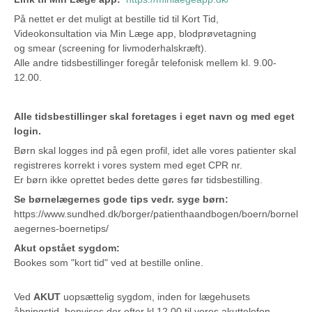
På nettet er det muligt at bestille tid til Kort Tid,
Videokonsultation via Min Læge app, blodprøvetagning
og smear (screening for livmoderhalskræft).
Alle andre tidsbestillinger foregår telefonisk mellem kl. 9.00-
12.00.
Alle tidsbestillinger skal foretages i eget navn og med eget
login.
Børn skal logges ind på egen profil, idet alle vores patienter skal
registreres korrekt i vores system med eget CPR nr.
Er børn ikke oprettet bedes dette gøres før tidsbestilling.
Se børnelægernes gode tips vedr. syge børn:
https://www.sundhed.dk/borger/patienthaandbogen/boern/bornel
aegernes-boernetips/
Akut opstået sygdom:
Bookes som "kort tid" ved at bestille online.
Ved
AKUT
uopsættelig sygdom, inden for lægehusets
åbningstid, henvises der efter kl.12.00 til vores akuttelefon.