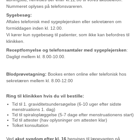
Nummeret oplyses på telefonsvareren.
Sygebesøg:
Aftales telefonisk med sygeplejersken eller sekretæren om
formiddagen inden kl. 12.00.
Vi kører kun sygebesøg til patienter, som ikke kan befordres til
klinikken.
Receptfornyelse og telefonsamtaler med sygeplejersken
:
Dagligt mellem kl. 8.00-10.00.
Blodprøvetagning:
Bookes enten online eller telefonisk hos
sekretæren mellem kl. 8.00-12.00
Ring til klinikken hvis du vil bestille:
Tid til 1. graviditetsundersøgelse (6-10 uger efter sidste
menstruations 1. dag)
Tid til spiraloplæggelse (5-7 dage efter menstruationens start)
Tid til attester (hav oplysninger om attesten klar)
Tolket konsultation
Ved
akut sygdom efter kl. 16
henvises til lægevagten på