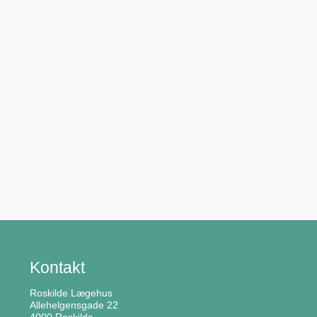
Kontakt
Roskilde Lægehus
Allehelgensgade 22