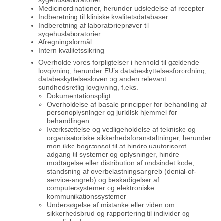
sygehuslaboratorier
Medicinordinationer, herunder udstedelse af recepter
Indberetning til kliniske kvalitetsdatabaser
Indberetning af laboratorieprøver til
sygehuslaboratorier
Afregningsformål
Intern kvalitetssikring
Overholde vores forpligtelser i henhold til gældende
lovgivning, herunder EU’s databeskyttelsesforordning,
databeskyttelsesloven og anden relevant
sundhedsretlig lovgivning, f.eks.
Dokumentationspligt
Overholdelse af basale principper for behandling af
personoplysninger og juridisk hjemmel for
behandlingen
Iværksættelse og vedligeholdelse af tekniske og
organisatoriske sikkerhedsforanstaltninger, herunder
men ikke begrænset til at hindre uautoriseret
adgang til systemer og oplysninger, hindre
modtagelse eller distribution af ondsindet kode,
standsning af overbelastningsangreb (denial-of-
service-angreb) og beskadigelser af
computersystemer og elektroniske
kommunikationssystemer
Undersøgelse af mistanke eller viden om
sikkerhedsbrud og rapportering til individer og