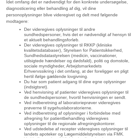
Idet omfang det er nødvendigt for den konkrete undersøgelse,
diagnosticering eller behandling af dig, vil dine
personoplysninger blive videregivet og delt med følgende
modtagere:
Der videregives oplysninger til andre
sundhedspersoner, hvis det er nødvendigt af hensyn til
et aktuelt behandlingsforløb.
Der videregives oplysninger til RKKP (kliniske
kvalitetsdatabaser), Styrelsen for Patientsikkerhed,
Sundhedsdatastyrelsen (medicin, vaccinationer,
utilsigtede hændelser og dødsfald), politi og domstole,
sociale myndigheder, Arbejdsmarkedets
Erhvervssikring i det omfang, at der foreligger en pligt
hertil ifølge gældende lovgivning.
Du har som patient adgang til dine egne oplysninger
(indsigtsret).
Ved henvisning af patienter videregives oplysninger til
de sundhedspersoner, hvortil henvisningen er sendt.
Ved indberetning af laboratorieprøver videregives
prøverne til sygehuslaboratorierne.
Ved indberetning af oplysninger i forbindelse med
afregning for patientbehandling videregives
oplysninger til de regionale afregningskontorer.
Ved udstedelse af recepter videregives oplysninger til
landets apoteker og Lægemiddelstyrelsen via FMK.