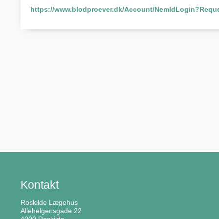
https://www.blodproever.dk/Account/NemIdLogin?Req
Kontakt
Roskilde Lægehus
Allehelgensgade 22