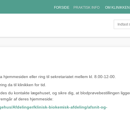
FORSIDE
PRAKTISK INFO
OM KLINIKKEN
ia hjemmesiden eller ring til sekretariatet mellem kl. 8.00-12-00.
 da til klinikken for tid.
es du kontakte lægehuset, og sikre dig, at blodprøvebestillingen ligger 
o fremgår af deres hjemmeside:
ehus/Afdelinger/klinisk-biokemisk-afdeling/afsnit-og-