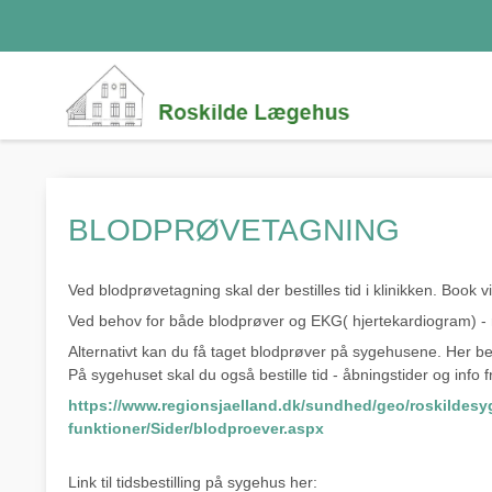
BLODPRØVETAGNING
Ved blodprøvetagning skal der bestilles tid i klinikken. Book v
Ved behov for både blodprøver og EKG( hjertekardiogram) - ring
Alternativt kan du få taget blodprøver på sygehusene. Her bed
På sygehuset skal du også bestille tid - åbningstider og inf
https://www.regionsjaelland.dk/sundhed/geo/roskildesyg
funktioner/Sider/blodproever.aspx
Link til tidsbestilling på sygehus her: