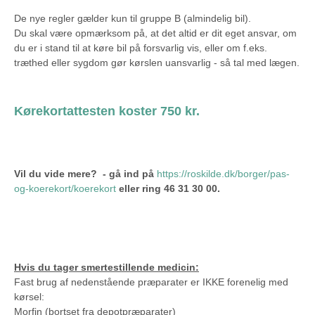
De nye regler gælder kun til gruppe B (almindelig bil).
Du skal være opmærksom på, at det altid er dit eget ansvar, om
du er i stand til at køre bil på forsvarlig vis, eller om f.eks.
træthed eller sygdom gør kørslen uansvarlig - så tal med lægen.
Kørekortattesten koster 750 kr.
Vil du vide mere? - gå ind på
https://roskilde.dk/borger/pas-
og-koerekort/koerekort
eller ring 46 31 30 00.
Hvis du tager smertestillende medicin:
Fast brug af nedenstående præparater er IKKE forenelig med
kørsel:
Morfin (bortset fra depotpræparater)