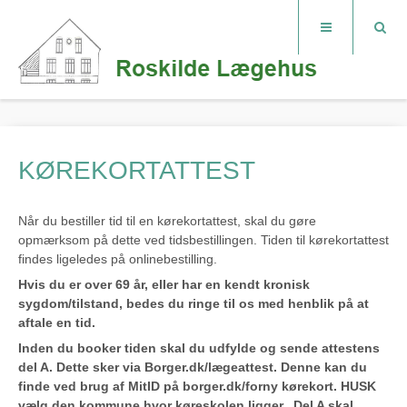
KØREKORTATTEST
Når du bestiller tid til en kørekortattest, skal du gøre
opmærksom på dette ved tidsbestillingen. Tiden til kørekortattest
findes ligeledes på onlinebestilling.
Hvis du er over 69 år, eller har en kendt kronisk
sygdom/tilstand, bedes du ringe til os med henblik på at
aftale en tid.
Inden du booker tiden skal du udfylde og sende attestens
del A. Dette sker via Borger.dk/lægeattest. Denne kan du
finde ved brug af MitID på borger.dk/forny kørekort. HUSK
vælg den kommune hvor køreskolen ligger. Del A skal