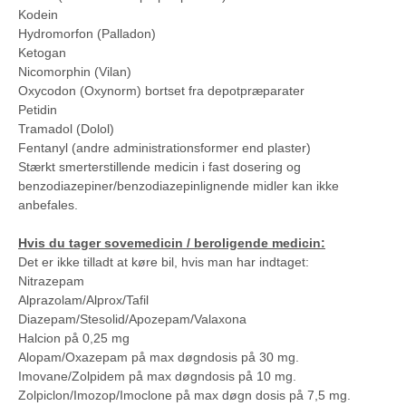
Kodein
Hydromorfon (Palladon)
Ketogan
Nicomorphin (Vilan)
Oxycodon (Oxynorm) bortset fra depotpræparater
Petidin
Tramadol (Dolol)
Fentanyl (andre administrationsformer end plaster)
Stærkt smerterstillende medicin i fast dosering og
benzodiazepiner/benzodiazepinlignende midler kan ikke
anbefales.
Hvis du tager sovemedicin / beroligende medicin:
Det er ikke tilladt at køre bil, hvis man har indtaget:
Nitrazepam
Alprazolam/Alprox/Tafil
Diazepam/Stesolid/Apozepam/Valaxona
Halcion på 0,25 mg
Alopam/Oxazepam på max døgndosis på 30 mg.
Imovane/Zolpidem på max døgndosis på 10 mg.
Zolpiclon/Imozop/Imoclone på max døgn dosis på 7,5 mg.