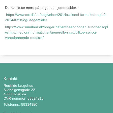
Du kan læse mere på følgende hjemmesider:
https://www.sst.dk/da/udgivelser/2014/rationel-farmakoterapi-2-
2014/trafik-og-laegemidler
https://www.sundhed.dk/borger/patienthaandbogen/sundhedsopl
ysning/medicininformationer/generelle-raad/bilkoersel-og-
vanedannende-medicin/
Kontakt
Roskilde Lægehus
Allehelgensgade 22
4000 Roskilde
CVR-nummer: 53824218
Telefonnr.: 88334950