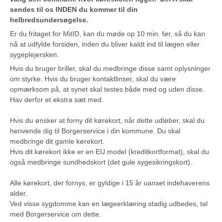
sendes til os INDEN du kommer til din
helbredsundersøgelse.
Er du fritaget for MitID, kan du møde op 10 min. før, så du kan
nå at udfylde forsiden, inden du bliver kaldt ind til lægen eller
sygeplejersken.
Hvis du bruger briller, skal du medbringe disse samt oplysninger
om styrke. Hvis du bruger kontaktlinser, skal du være
opmærksom på, at synet skal testes både med og uden disse.
Hav derfor et ekstra sæt med.
Hvis du ønsker at forny dit kørekort, når dette udløber, skal du
henvende dig til Borgerservice i din kommune. Du skal
medbringe dit gamle kørekort.
Hvis dit kørekort ikke er en EU model (kreditkortformat), skal du
også medbringe sundhedskort (det gule sygesikringskort).
Alle kørekort, der fornys, er gyldige i 15 år uanset indehaverens
alder.
Ved visse sygdomme kan en lægeerklæring stadig udbedes, tal
med Borgerservice om dette.