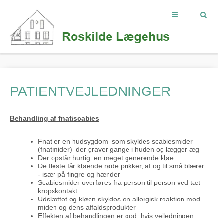
PATIENTVEJLEDNINGER
Behandling af fnat/scabies
Fnat er en hudsygdom, som skyldes scabiesmider
(fnatmider), der graver gange i huden og lægger æg
Der opstår hurtigt en meget generende kløe
De fleste får kløende røde prikker, af og til små blærer
- især på fingre og hænder
Scabiesmider overføres fra person til person ved tæt
kropskontakt
Udslættet og kløen skyldes en allergisk reaktion mod
miden og dens affaldsprodukter
Effekten af behandlingen er god, hvis vejledningen