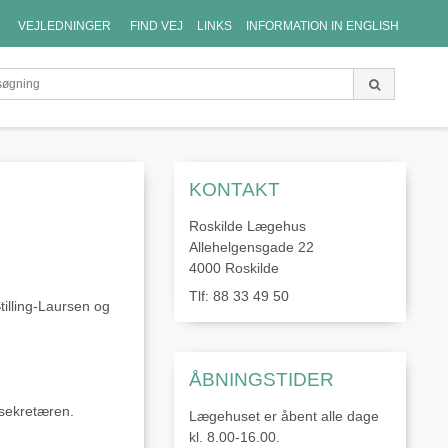
VEJLEDNINGER
FIND VEJ
LINKS
INFORMATION IN ENGLISH
KONTAKT
Roskilde Lægehus
Allehelgensgade 22
4000 Roskilde
Tlf: 88 33 49 50
tilling-Laursen og
ÅBNINGSTIDER
g sekretæren.
Lægehuset er åbent alle dage
kl. 8.00-16.00.