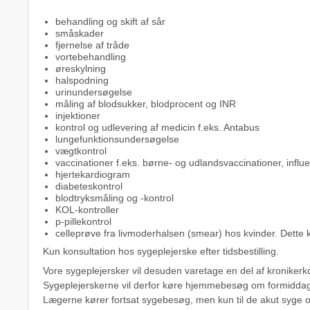
behandling og skift af sår
småskader
fjernelse af tråde
vortebehandling
øreskylning
halspodning
urinundersøgelse
måling af blodsukker, blodprocent og INR
injektioner
kontrol og udlevering af medicin f.eks. Antabus
lungefunktionsundersøgelse
vægtkontrol
vaccinationer f.eks. børne- og udlandsvaccinationer, influ
hjertekardiogram
diabeteskontrol
blodtryksmåling og -kontrol
KOL-kontroller
p-pillekontrol
celleprøve fra livmoderhalsen (smear) hos kvinder. Dette 
Kun konsultation hos sygeplejerske efter tidsbestilling.
Vore sygeplejersker vil desuden varetage en del af kronikerko
Sygeplejerskerne vil derfor køre hjemmebesøg om formidda
Lægerne kører fortsat sygebesøg, men kun til de akut syge og 