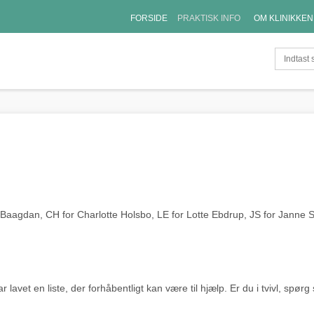
FORSIDE
PRAKTISK INFO
OM KLINIKKEN
le Baagdan, CH for Charlotte Holsbo, LE for Lotte Ebdrup, JS for Janne S
 lavet en liste, der forhåbentligt kan være til hjælp. Er du i tvivl, spør