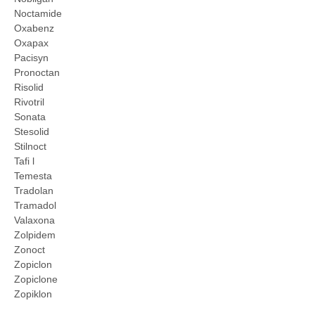
Noctamide
Oxabenz
Oxapax
Pacisyn
Pronoctan
Risolid
Rivotril
Sonata
Stesolid
Stilnoct
Tafi l
Temesta
Tradolan
Tramadol
Valaxona
Zolpidem
Zonoct
Zopiclon
Zopiclone
Zopiklon