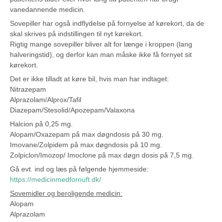
vanedannende medicin.
Sovepiller har også indflydelse på fornyelse af kørekort, da de
skal skrives på indstillingen til nyt kørekort.
Rigtig mange sovepiller bliver alt for længe i kroppen (lang
halveringstid), og derfor kan man måske ikke få fornyet sit
kørekort.
Det er ikke tilladt at køre bil, hvis man har indtaget:
Nitrazepam
Alprazolam/Alprox/Tafil
Diazepam/Stesolid/Apozepam/Valaxona
Halcion på 0,25 mg.
Alopam/Oxazepam på max døgndosis på 30 mg.
Imovane/Zolpidem på max døgndosis på 10 mg.
Zolpiclon/Imozop/ Imoclone på max døgn dosis på 7,5 mg.
Gå evt. ind og læs på følgende hjemmeside:
https://medicinmedfornuft.dk/
Sovemidler og beroligende medicin:
Alopam
Alprazolam