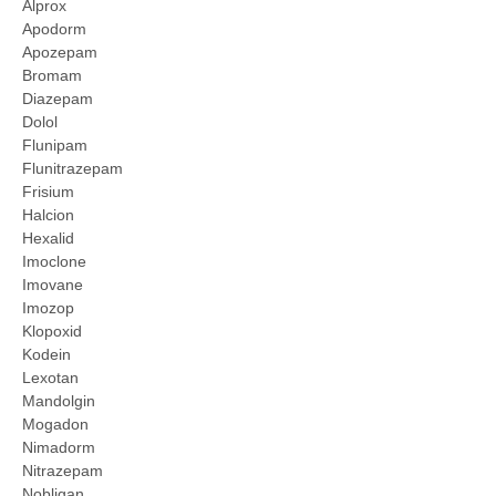
Alprox
Apodorm
Apozepam
Bromam
Diazepam
Dolol
Flunipam
Flunitrazepam
Frisium
Halcion
Hexalid
Imoclone
Imovane
Imozop
Klopoxid
Kodein
Lexotan
Mandolgin
Mogadon
Nimadorm
Nitrazepam
Nobligan